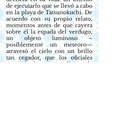
de ejecutarlo que se llevó a cabo
en la playa de Tatsunokuchi. De
acuerdo con su propio relato,
momentos antes de que cayera
sobre él la espada del verdugo,
un objeto luminoso –
posiblemente un meteoro—
atravesó el cielo con un brillo
tan cegador, que los oficiales
aterrorizados suspendieron la
ejecución. Nichiren fue exiliado
a la isla de Sado donde,
sometido a las más extremas
privaciones, continuó
propagando la doctrina entre
las personas y escribiendo
tratados y cartas.
En parte, debido a que las
predicciones que había
realizado en el Rissho ankoku