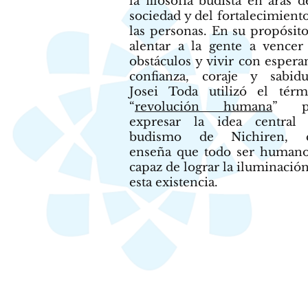
la filosofía budista en aras d
sociedad y del fortalecimient
las personas. En su propósit
alentar a la gente a vencer
obstáculos y vivir con espera
confianza, coraje y sabidu
Josei Toda utilizó el térm
“
revolución humana
” p
expresar la idea central 
budismo de Nichiren, 
enseña que todo ser humano
capaz de lograr la iluminació
esta existencia.