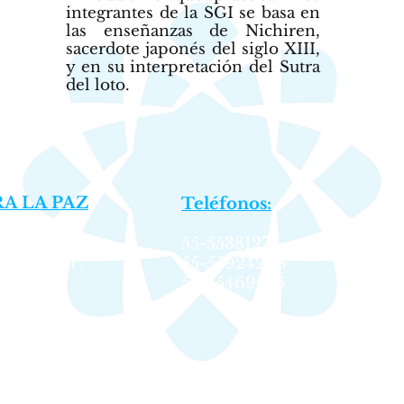
integrantes de la SGI se basa en
las enseñanzas de Nichiren,
sacerdote japonés del siglo XIII,
y en su interpretación del Sutra
del loto.
A LA PAZ
Teléfonos:
lonia
55-55381276
témoc,
C.P.
55-55924208
55-55469016
© 2025 Soka Gakkai de México
Todos los derechos reservados