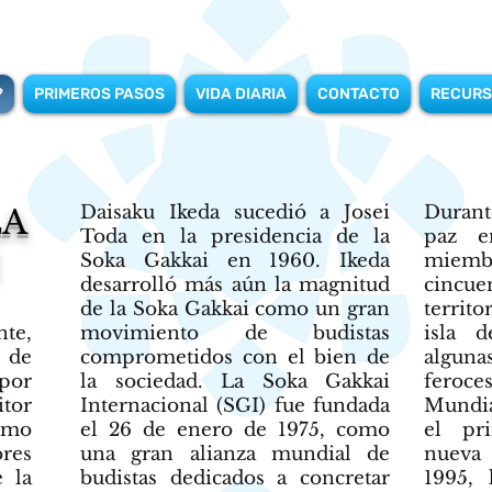
?
PRIMEROS PASOS
VIDA DIARIA
CONTACTO
RECURS
Daisaku Ikeda
sucedió a Josei
Durant
LA
Toda en la presidencia de la
paz e
Soka Gakkai en 1960. Ikeda
miembr
desarrolló más aún la magnitud
cincu
de la Soka Gakkai como un gran
territo
te,
movimiento de budistas
isla 
 de
comprometidos con el bien de
algun
 por
la sociedad. La Soka Gakkai
feroce
tor
Internacional (SGI) fue fundada
Mundia
omo
el 26 de enero de 1975, como
el pr
res
una gran alianza mundial de
nueva
 la
budistas dedicados a concretar
1995,