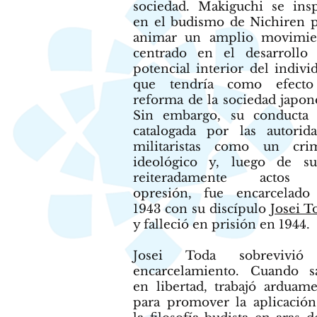
sociedad. Makiguchi se ins
en el budismo de Nichiren 
animar un amplio movimie
centrado en el desarrollo 
potencial interior del indivi
que tendría como efecto
reforma de la sociedad japon
Sin embargo, su conducta 
catalogada por las autorid
militaristas como un cri
ideológico y, luego de suf
reiteradamente actos
opresión, fue encarcelado
1943 con su discípulo
Josei T
y falleció en prisión en 1944.
Josei Toda sobrevivió
encarcelamiento. Cuando sa
en libertad, trabajó arduam
para promover la aplicació