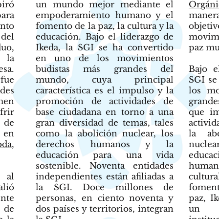
piró
un mundo mejor mediante el
Orgáni
para
empoderamiento humano y el
mane
nto
fomento de la paz, la cultura y la
obje
del
educación. Bajo el liderazgo de
movimi
duo,
Ikeda, la SGI se ha convertido
paz mu
 la
en uno de los movimientos
esa.
budistas más grandes del
Bajo e
fue
mundo, cuya principal
SGI se
ades
característica es el impulso y la
los mo
men
promoción de actividades de
grande
rir
base ciudadana en torno a una
que i
 de
gran diversidad de temas, tales
activid
 en
como la abolición nuclear, los
la ab
oda
,
derechos humanos y la
nuclear
educación para una vida
educ
sostenible.
Noventa entidades
human
 al
independientes están afiliadas a
cultura
lió
la SGI
. Doce millones de
foment
ente
personas, en
ciento noventa y
paz, I
n de
dos países y territorios
, integran
un 