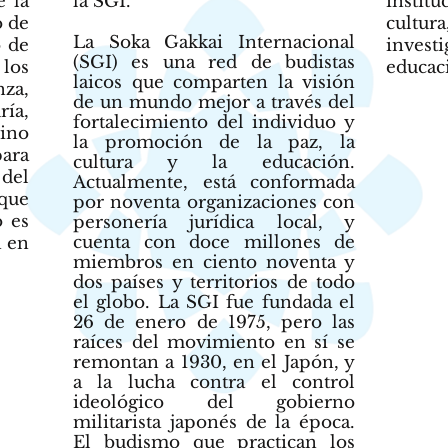
e la
la SGI.
institu
o de
cult
La Soka Gakkai Internacional
o de
invest
(SGI) es una red de budistas
 los
educac
laicos que comparten la visión
nza,
de un mundo mejor a través del
ría,
fortalecimiento del individuo y
ino
la promoción de la paz, la
ara
cultura y la educación.
del
Actualmente, está conformada
que
por noventa organizaciones con
 es
personería jurídica local, y
cuenta con doce millones de
n en
miembros en ciento noventa y
dos países y territorios de todo
el globo. La SGI fue fundada el
26 de enero de 1975, pero las
raíces del movimiento en sí se
remontan a 1930, en el Japón, y
a la lucha contra el control
ideológico del gobierno
militarista japonés de la época.
El budismo que practican los