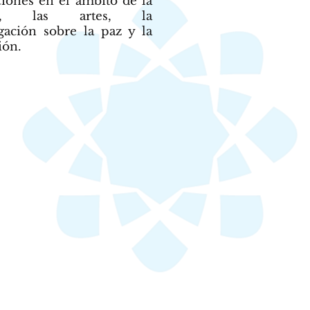
ciones en el ámbito de la
ura, las artes, la
igación sobre la paz y la
ión.