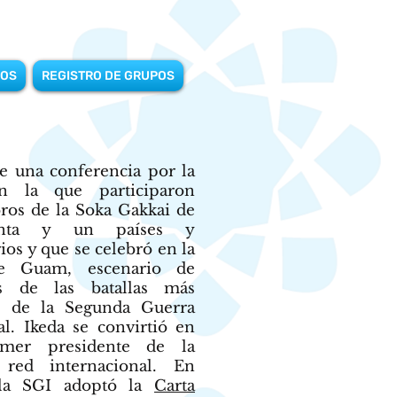
OS
REGISTRO DE GRUPOS
e una conferencia por la
n la que participaron
os de la Soka Gakkai de
enta y un países y
rios y que se celebró en la
de Guam, escenario de
as de las batallas más
s de la Segunda Guerra
l. Ikeda se convirtió en
imer presidente de la
 red internacional. En
 la SGI adoptó la
Carta