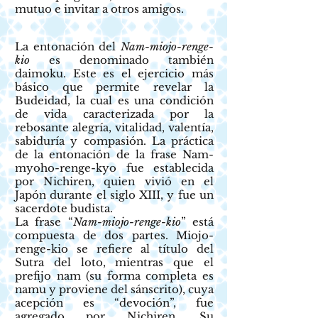
mutuo e invitar a otros amigos.
La entonación del
Nam-miojo-renge-
kio
es denominado también
daimoku. Este es el ejercicio más
básico que permite revelar la
Budeidad, la cual es una condición
de vida caracterizada por la
rebosante alegría, vitalidad, valentía,
sabiduría y compasión. La práctica
de la entonación de la frase Nam-
myoho-renge-kyo fue establecida
por Nichiren, quien vivió en el
Japón durante el siglo XIII, y fue un
sacerdote budista.
La frase “
Nam-miojo-renge-kio
” está
compuesta de dos partes. Miojo-
renge-kio se refiere al título del
Sutra del loto, mientras que el
prefijo nam (su forma completa es
namu y proviene del sánscrito), cuya
acepción es “devoción”, fue
agregado por Nichiren. Su