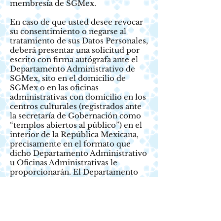
membresía de SGMex.
En caso de que usted desee revocar
su consentimiento o negarse al
tratamiento de sus Datos Personales,
deberá presentar una solicitud por
escrito con firma autógrafa ante el
Departamento Administrativo de
SGMex, sito en el domicilio de
SGMex o en las oficinas
administrativas con domicilio en los
centros culturales (registrados ante
la secretaría de Gobernación como
“templos abiertos al público”) en el
interior de la República Mexicana,
precisamente en el formato que
dicho Departamento Administrativo
u Oficinas Administrativas le
proporcionarán. El Departamento
Administrativo o las Oficinas
Administrativas mencionadas, dará
trámite a su solicitud en un plazo no
mayor a 20 (veinte) días hábiles
contados a partir de su recepción. Es