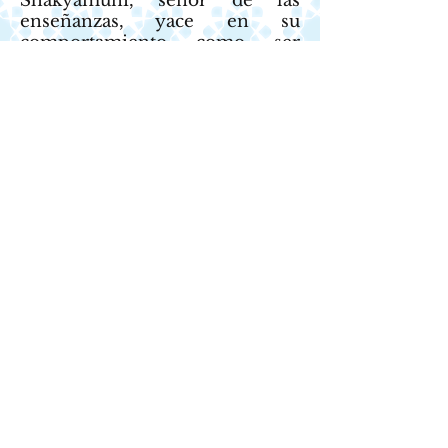
Shakyamuni, señor de las
enseñanzas, yace en su
comportamiento como ser
humano.
(NICHIREN: The Writings of Nichiren Daishonin,
Tokio, Soka Gakkai, 1999, pág. 851-852.)
[Nota: Adaptación de un artículo publicado en la
revista SGI Quarterly, julio 2007.]
CONTACTO