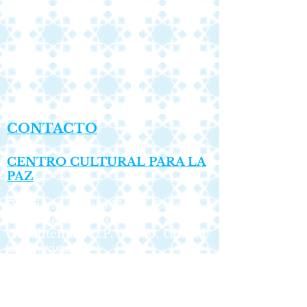
CONTACTO
CENTRO CULTURAL PARA LA
PAZ
Ponciano Arriaga No. 17, Colonia
Tabacalera, Alcaldía
Cuauhtémoc,
C.P. 06030, Ciudad
de México.