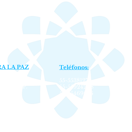
A LA PAZ
Teléfonos:
lonia
55-55381276
témoc,
C.P.
55-55924208
55-55469016
© 2025 Soka Gakkai de México
Todos los derechos reservados